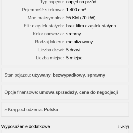
Typ napędu:
napęd na przód
Pojemność skokowa:
1 400 cm³
Moc maksymalna:
95 KM (70 kW)
Filtr cząstek stałych:
brak filtra cząstek stałych
Kolor nadwozia:
srebrny
Rodzaj lakieru:
metalizowany
Liczba drzwi:
5 drzwi
Liczba miejsc:
5 miejsc
Stan pojazdu:
używany
,
bezwypadkowy
,
sprawny
Opcje finansowe:
umowa sprzedaży
,
cena do negocjacji
Kraj pochodzenia:
Polska
Wyposażenie dodatkowe
ukryj