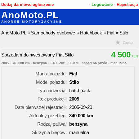
Dodaj darmowe ogłoszenie
•
Logowanie
•
Rejestracja
AnoMoto.PL
ANONSE MOTORYZACYJNE
AnoMoto.PL
»
Samochody osobowe
»
Hatchback
»
Fiat
»
Stilo
Zapisz
4 500
Sprzedam doinwestowany Fiat Stilo
2005
•
340 000 km
•
benzyna
•
1 400 cm³
•
95 KM
•
napęd na przód
•
manualna
Marka pojazdu:
Fiat
Model pojazdu:
Stilo
Typ nadwozia:
hatchback
Rok produkcji:
2005
Data pierwszej rejestracji:
2005-09-29
Aktualny przebieg:
340 000 km
Rodzaj paliwa:
benzyna
Skrzynia biegów:
manualna