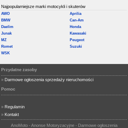
Najpopularniejsze marki motocykli i skuterów
AWO
Aprilia
BMW
Can-Am
Daelim
Honda
Junak
Kawasaki
MZ
Peugeot
Romet
Suzuki
WSK
Przydatne zasoby
»
Darmowe ogłoszenia sprzedaży nieruchomości
Pomoc
»
Regulamin
»
Kontakt
AnoMoto - Anonse Motoryzacyjne - Darmowe ogłoszenia