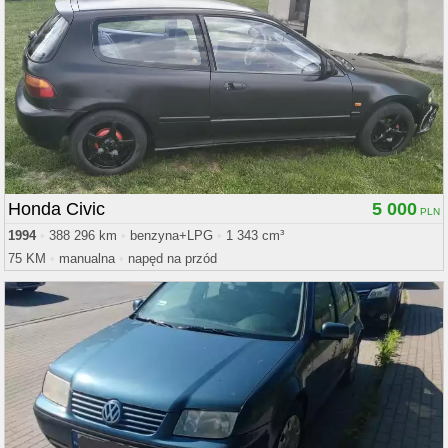
Honda Civic
5 000
1994
•
388 296 km
•
benzyna+LPG
•
1 343 cm³
75 KM
•
manualna
•
napęd na przód