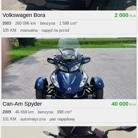
Volkswagen Bora
2 000
2003
•
260 096 km
•
benzyna
•
1 598 cm³
105 KM
•
manualna
•
napęd na przód
Can-Am Spyder
40 000
2009
•
46 659 km
•
benzyna
•
998 cm³
101 KM
•
automatyczna
•
pas napędowy