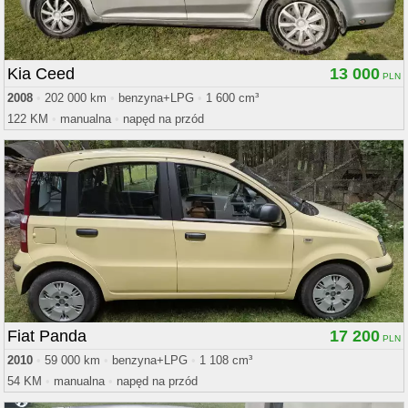
Kia Ceed
13 000
2008
•
202 000 km
•
benzyna+LPG
•
1 600 cm³
122 KM
•
manualna
•
napęd na przód
Fiat Panda
17 200
2010
•
59 000 km
•
benzyna+LPG
•
1 108 cm³
54 KM
•
manualna
•
napęd na przód