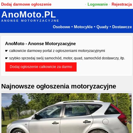
Dodaj darmowe ogłoszenie
•
Logowanie
•
Rejestracja
AnoMoto.PL
ANONSE MOTORYZACYJNE
•
•
•
Osobowe
Motocykle
Quady
Dostawcze
AnoMoto - Anonse Motoryzacyjne
☛ całkowicie darmowy portal z ogłoszeniami motoryzacyjnymi
☛ szybko sprzedaj swój samochód, motor, quad, samochód dostawczy, itp.
Dodaj ogłoszenie całkowicie za darmo
Najnowsze ogłoszenia motoryzacyjne