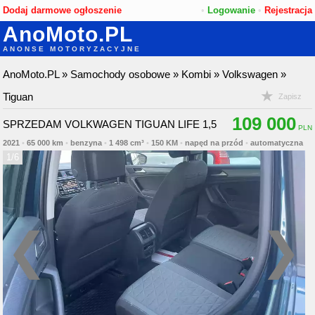
Dodaj darmowe ogłoszenie
•
Logowanie
•
Rejestracja
AnoMoto.PL
ANONSE MOTORYZACYJNE
AnoMoto.PL
»
Samochody osobowe
»
Kombi
»
Volkswagen
»
Tiguan
Zapisz
109 000
SPRZEDAM VOLKWAGEN TIGUAN LIFE 1,5
2021
•
65 000 km
•
benzyna
•
1 498 cm³
•
150 KM
•
napęd na przód
•
automatyczna
1/6