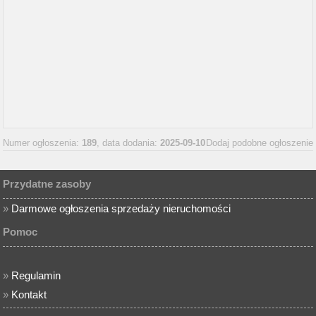
Numer ogłoszenia:
189
, data dodania:
2025-09-10
Dodaj podobne ogłoszenie
Przydatne zasoby
»
Darmowe ogłoszenia sprzedaży nieruchomości
Pomoc
»
Regulamin
»
Kontakt