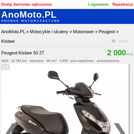
Dodaj darmowe ogłoszenie
•
Logowanie
•
Rejestracja
AnoMoto.PL
ANONSE MOTORYZACYJNE
AnoMoto.PL
»
Motocykle i skutery
»
Motorower
»
Peugeot
»
Kisbee
Zapisz
2 000
Peugeot Kisbee 50 2T
2014
•
21 781 km
•
benzyna
•
49 cm³
•
3 KM
•
pas napędowy
•
automatyczna
1/3