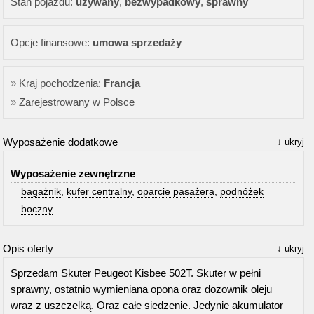
Stan pojazdu:
używany
,
bezwypadkowy
,
sprawny
Opcje finansowe:
umowa sprzedaży
Kraj pochodzenia:
Francja
Zarejestrowany w Polsce
Wyposażenie dodatkowe
ukryj
Wyposażenie zewnętrzne
bagażnik
,
kufer centralny
,
oparcie pasażera
,
podnóżek
boczny
Opis oferty
ukryj
Sprzedam Skuter Peugeot Kisbee 502T. Skuter w pełni
sprawny, ostatnio wymieniana opona oraz dozownik oleju
wraz z uszczelką. Oraz całe siedzenie. Jedynie akumulator