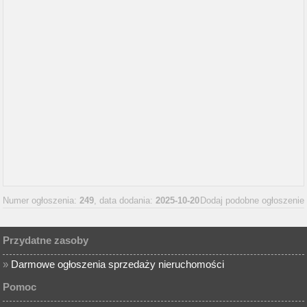
Numer ogłoszenia:
249
, data dodania:
2025-10-20
Dodaj podobne ogłoszenie
Przydatne zasoby
»
Darmowe ogłoszenia sprzedaży nieruchomości
Pomoc