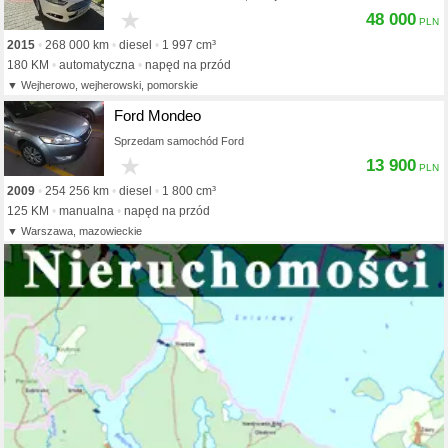
★
48 000
2015
268 000 km
diesel
1 997 cm³
180 KM
automatyczna
napęd na przód
Wejherowo, wejherowski, pomorskie
Ford Mondeo
Sprzedam samochód Ford
★
13 900
2009
254 256 km
diesel
1 800 cm³
125 KM
manualna
napęd na przód
Warszawa, mazowieckie