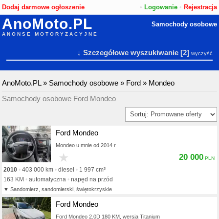
Dodaj darmowe ogłoszenie
•
Logowanie
•
Rejestracja
AnoMoto.PL
Samochody osobowe
ANONSE MOTORYZACYJNE
↓ Szczegółowe wyszukiwanie
[2]
wyczyść
AnoMoto.PL
»
Samochody osobowe
»
Ford
»
Mondeo
Samochody osobowe Ford Mondeo
Ford Mondeo
Mondeo u mnie od 2014 r
★
20 000
2010
403 000 km
diesel
1 997 cm³
163 KM
automatyczna
napęd na przód
Sandomierz, sandomierski, świętokrzyskie
Ford Mondeo
Ford Mondeo 2.0D 180 KM, wersja Titanium