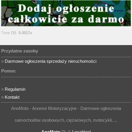
Time DB:
0.0017s
Przydatne zasoby
»
Darmowe ogłoszenia sprzedaży nieruchomości
Pomoc
»
Regulamin
»
Kontakt
AnoMoto - Anonse Motoryzacyjne - Darmowe ogłoszenia
samochodów osobowych, ciężarowych, motocykli, ...
AnoMoto
.PL ©
LocaHost