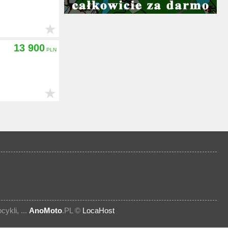
★
13 900
★
kli, ...
AnoMoto
.PL ©
LocaHost