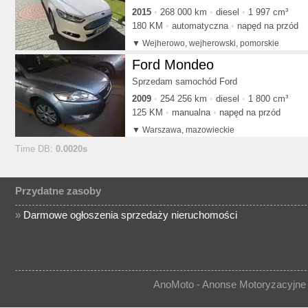
2015
268 000 km
diesel
1 997 cm³
180 KM
automatyczna
napęd na przód
Wejherowo, wejherowski, pomorskie
Ford Mondeo
Sprzedam samochód Ford
2009
254 256 km
diesel
1 800 cm³
125 KM
manualna
napęd na przód
Warszawa, mazowieckie
Time DB:
0.0020s
Przydatne zasoby
»
Darmowe ogłoszenia sprzedaży nieruchomości
AnoMoto - Anonse Motoryzacyjne 