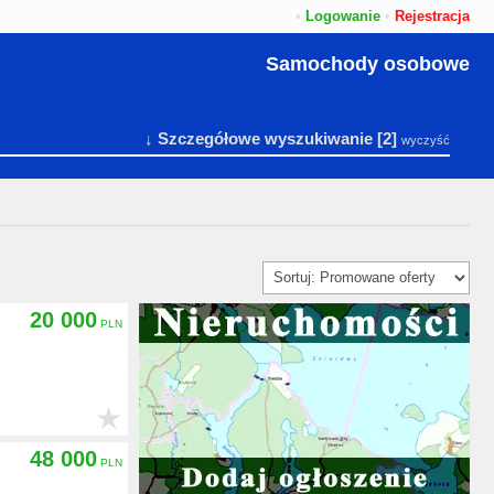
•
Logowanie
•
Rejestracja
Samochody osobowe
↓ Szczegółowe wyszukiwanie
[2]
wyczyść
20 000
★
48 000