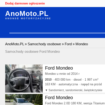
Dodaj darmowe ogłoszenie
AnoMoto.PL
ANONSE MOTORYZACYJNE
AnoMoto.PL
»
Samochody osobowe
»
Ford
»
Mondeo
Samochody osobowe Ford Mondeo
Ford Mondeo
Mondeo u mnie od 2014 r
2010
403 000 km
diesel
1 997 cm³
163 KM
automatyczna
napęd na przód
Sandomierz, sandomierski, świętokrzyskie
Ford Mondeo
Ford Mondeo 2.0D 180 KM, wersja Titanium