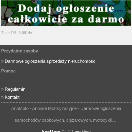
Time DB:
0.0014s
Przydatne zasoby
»
Darmowe ogłoszenia sprzedaży nieruchomości
Pomoc
»
Regulamin
»
Kontakt
AnoMoto - Anonse Motoryzacyjne - Darmowe ogłoszenia
samochodów osobowych, ciężarowych, motocykli, ...
AnoMoto
.PL ©
LocaHost