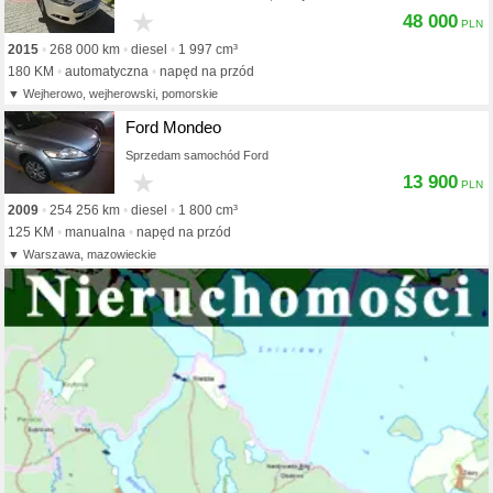
★
48 000
2015
268 000 km
diesel
1 997 cm³
180 KM
automatyczna
napęd na przód
Wejherowo, wejherowski, pomorskie
Ford Mondeo
Sprzedam samochód Ford
★
13 900
2009
254 256 km
diesel
1 800 cm³
125 KM
manualna
napęd na przód
Warszawa, mazowieckie