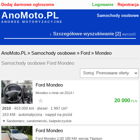
Dodaj darmowe ogłoszenie
•
Logowanie
•
Rejestracja
AnoMoto.PL
Samochody osobowe
ANONSE MOTORYZACYJNE
↓ Szczegółowe wyszukiwanie
[2]
wyczyść
AnoMoto.PL
»
Samochody osobowe
»
Ford
»
Mondeo
Samochody osobowe Ford Mondeo
Ford Mondeo
Mondeo u mnie od 2014 r
★
20 000
2010
403 000 km
diesel
1 997 cm³
163 KM
automatyczna
napęd na przód
Sandomierz, sandomierski, świętokrzyskie
Ford Mondeo
Ford Mondeo 2.0D 180 KM, wersja Titanium