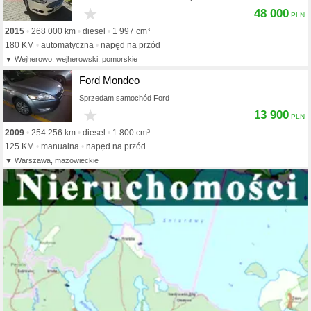
★
48 000
2015
268 000 km
diesel
1 997 cm³
180 KM
automatyczna
napęd na przód
Wejherowo, wejherowski, pomorskie
Ford Mondeo
Sprzedam samochód Ford
★
13 900
2009
254 256 km
diesel
1 800 cm³
125 KM
manualna
napęd na przód
Warszawa, mazowieckie