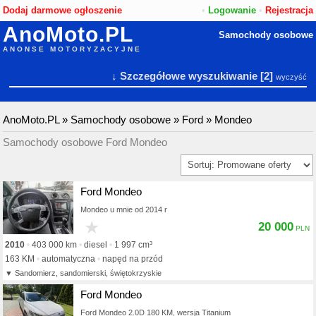
Dodaj darmowe ogłoszenie
•
Logowanie
•
Rejestracja
AnoMoto.PL
Samochody osobowe
ANONSE MOTORYZACYJNE
↓ Szczegółowe wyszukiwanie
[2]
wyczyść
AnoMoto.PL
»
Samochody osobowe
»
Ford
»
Mondeo
Samochody osobowe Ford Mondeo
Ford Mondeo
Mondeo u mnie od 2014 r
★
20 000
2010
403 000 km
diesel
1 997 cm³
163 KM
automatyczna
napęd na przód
Sandomierz, sandomierski, świętokrzyskie
Ford Mondeo
Ford Mondeo 2.0D 180 KM, wersja Titanium