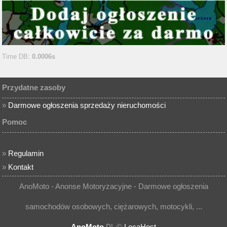
Time DB:
0.0006s
Przydatne zasoby
»
Darmowe ogłoszenia sprzedaży nieruchomości
Pomoc
»
Regulamin
»
Kontakt
AnoMoto - Anonse Motoryzacyjne - Darmowe ogłoszenia
samochodów osobowych, ciężarowych, motocykli, ...
AnoMoto
.PL ©
LocaHost