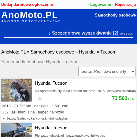
Dodaj darmowe ogłoszenie
•
Logowanie
•
Rejestracja
AnoMoto.PL
Samochody osobowe
ANONSE MOTORYZACYJNE
↓ Szczegółowe wyszukiwanie
[2]
wyczyść
AnoMoto.PL
»
Samochody osobowe
»
Hyundai
»
Tucson
Samochody osobowe Hyundai Tucson
Hyundai Tucson
Do sprzedania Hyundai Tuscon rok prod. 2018 , pierwsza rejestracj
★
73 500
2018
73 732 km
benzyna
1 591 cm³
132 KM
manualna
napęd na przód
Jeżów Sudecki, karkonoski, dolnośląskie
Hyundai Tucson
Pierwszy właściciel , bezwypadkowy, ful wypas