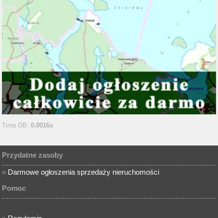
Time DB:
0.0016s
Przydatne zasoby
»
Darmowe ogłoszenia sprzedaży nieruchomości
Pomoc