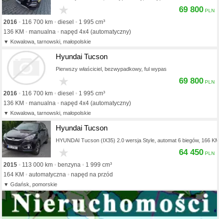
★
69 800
2016
116 700 km
diesel
1 995 cm³
136 KM
manualna
napęd 4x4 (automatyczny)
Kowalowa, tarnowski, małopolskie
Hyundai Tucson
Pierwszy właściciel, bezwypadkowy, ful wypas
★
69 800
2016
116 700 km
diesel
1 995 cm³
136 KM
manualna
napęd 4x4 (automatyczny)
Kowalowa, tarnowski, małopolskie
Hyundai Tucson
HYUNDAI Tucson (IX35) 2.0 wersja Style, automat 6 biegów, 166 K
★
64 450
2015
113 000 km
benzyna
1 999 cm³
164 KM
automatyczna
napęd na przód
Gdańsk, pomorskie