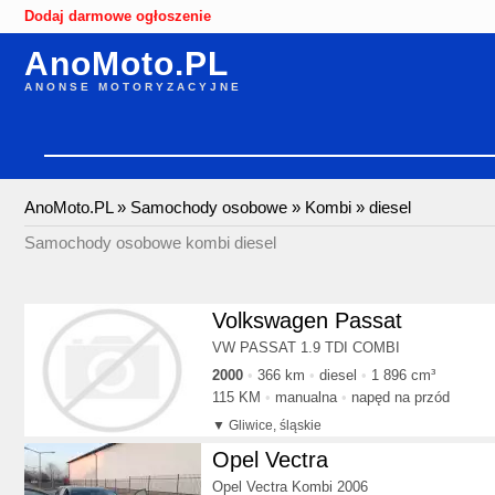
Dodaj darmowe ogłoszenie
AnoMoto.PL
ANONSE MOTORYZACYJNE
AnoMoto.PL
»
Samochody osobowe
»
Kombi
»
diesel
Samochody osobowe kombi diesel
Volkswagen Passat
VW PASSAT 1.9 TDI COMBI
2000
366 km
diesel
1 896 cm³
115 KM
manualna
napęd na przód
Gliwice, śląskie
Opel Vectra
Opel Vectra Kombi 2006