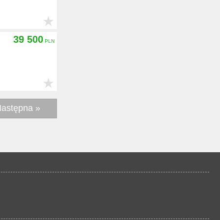
★
39 500
★
astępna »