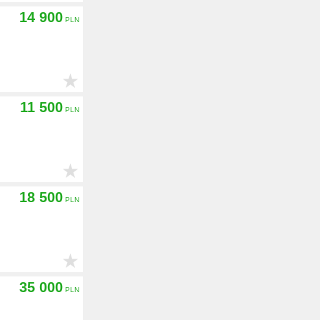
14 900
★
11 500
★
18 500
★
35 000