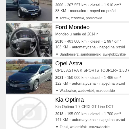
2006
267 557 km
diesel
1 910 cm³
88 KM
manualna
napęd na przód
Tczew, tczewski, pomorskie
Ford Mondeo
Mondeo u mnie od 2014 r
2010
403 000 km
diesel
1 997 cm³
163 KM
automatyczna
napęd na przód
Sandomierz, sandomierski, świętokrzyskie
Opel Astra
OPEL ASTRA K SPORTS TOURER+ 1.5D Au
2021
150 000 km
diesel
1 496 cm³
122 KM
automatyczna
napęd na przód
Wadowice, wadowicki, małopolskie
Kia Optima
Kia Optima 1.7 CRDI GT Line DCT
2018
195 000 km
diesel
1 700 cm³
141 KM
automatyczna
napęd na przód
Ząbki, wołomiński, mazowieckie