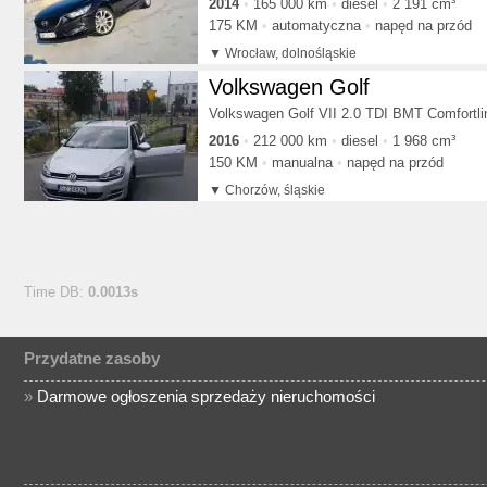
2014
165 000 km
diesel
2 191 cm³
175 KM
automatyczna
napęd na przód
Wrocław, dolnośląskie
Volkswagen Golf
Volkswagen Golf VII 2.0 TDI BMT Comfortli
2016
212 000 km
diesel
1 968 cm³
150 KM
manualna
napęd na przód
Chorzów, śląskie
Time DB:
0.0013s
Przydatne zasoby
»
Darmowe ogłoszenia sprzedaży nieruchomości