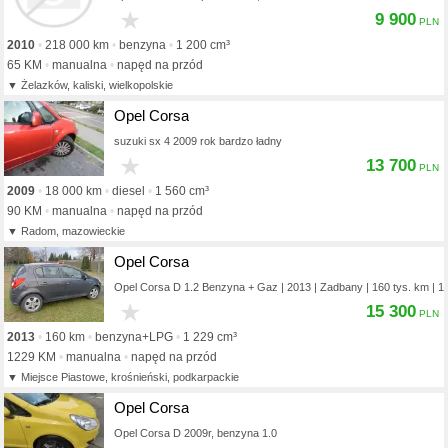
★
9 900
2010
218 000 km
benzyna
1 200 cm³
65 KM
manualna
napęd na przód
Żelazków, kaliski, wielkopolskie
Opel Corsa
suzuki sx 4 2009 rok bardzo ładny
★
13 700
2009
18 000 km
diesel
1 560 cm³
90 KM
manualna
napęd na przód
Radom, mazowieckie
Opel Corsa
Opel Corsa D 1.2 Benzyna + Gaz | 2013 | Zadbany | 160 tys. km | 1
★
15 300
2013
160 km
benzyna+LPG
1 229 cm³
1229 KM
manualna
napęd na przód
Miejsce Piastowe, krośnieński, podkarpackie
Opel Corsa
Opel Corsa D 2009r, benzyna 1.0