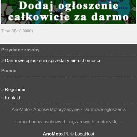
Time DB:
0.0006s
Przydatne zasoby
»
Darmowe ogłoszenia sprzedaży nieruchomości
Pomoc
»
Regulamin
»
Kontakt
AnoMoto - Anonse Motoryzacyjne - Darmowe ogłoszenia
samochodów osobowych, ciężarowych, motocykli, ...
AnoMoto
.PL ©
LocaHost