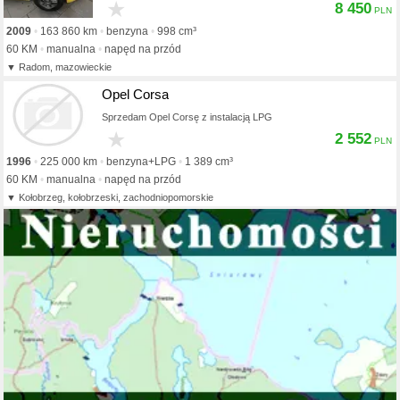
★
8 450
2009
163 860 km
benzyna
998 cm³
60 KM
manualna
napęd na przód
Radom, mazowieckie
Opel Corsa
Sprzedam Opel Corsę z instalacją LPG
★
2 552
1996
225 000 km
benzyna+LPG
1 389 cm³
60 KM
manualna
napęd na przód
Kołobrzeg, kołobrzeski, zachodniopomorskie