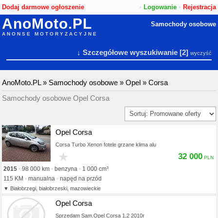
Dodaj darmowe ogłoszenie
•
Logowanie
•
Rejestracja
AnoMoto.PL
Samochody osobowe
ANONSE MOTORYZACYJNE
↓ Szczegółowe wyszukiwanie
[2]
wyczyść
AnoMoto.PL
»
Samochody osobowe
»
Opel
»
Corsa
Samochody osobowe Opel Corsa
Opel Corsa
Corsa Turbo Xenon fotele grzane klima alu
★
32 000
2015
98 000 km
benzyna
1 000 cm³
115 KM
manualna
napęd na przód
Białobrzegi, białobrzeski, mazowieckie
Opel Corsa
Sprzedam Sam.Opel Corsa 1,2 2010r