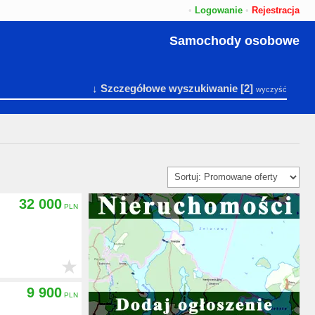
•
Logowanie
•
Rejestracja
Samochody osobowe
↓ Szczegółowe wyszukiwanie
[2]
wyczyść
32 000
★
9 900