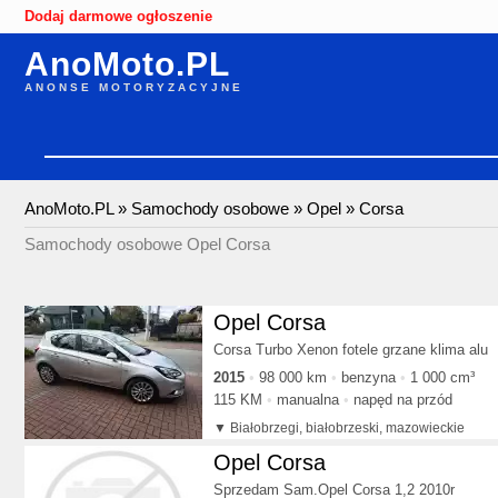
Dodaj darmowe ogłoszenie
AnoMoto.PL
ANONSE MOTORYZACYJNE
AnoMoto.PL
»
Samochody osobowe
»
Opel
»
Corsa
Samochody osobowe Opel Corsa
Opel Corsa
Corsa Turbo Xenon fotele grzane klima alu
2015
98 000 km
benzyna
1 000 cm³
115 KM
manualna
napęd na przód
Białobrzegi, białobrzeski, mazowieckie
Opel Corsa
Sprzedam Sam.Opel Corsa 1,2 2010r