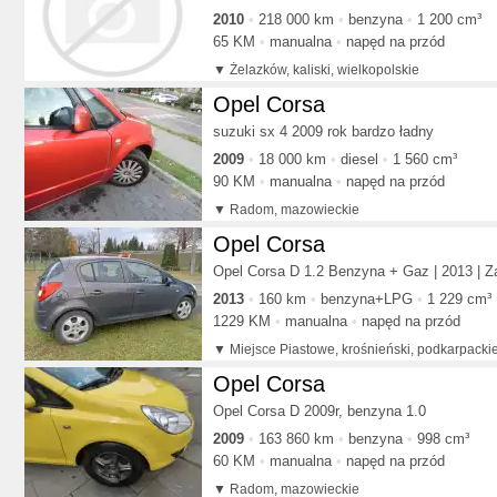
2010
218 000 km
benzyna
1 200 cm³
65 KM
manualna
napęd na przód
Żelazków, kaliski, wielkopolskie
Opel Corsa
suzuki sx 4 2009 rok bardzo ładny
2009
18 000 km
diesel
1 560 cm³
90 KM
manualna
napęd na przód
Radom, mazowieckie
Opel Corsa
Opel Corsa D 1.2 Benzyna + Gaz | 2013 | Za
2013
160 km
benzyna+LPG
1 229 cm³
1229 KM
manualna
napęd na przód
Miejsce Piastowe, krośnieński, podkarpacki
Opel Corsa
Opel Corsa D 2009r, benzyna 1.0
2009
163 860 km
benzyna
998 cm³
60 KM
manualna
napęd na przód
Radom, mazowieckie