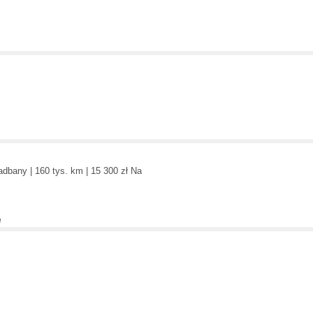
dbany | 160 tys. km | 15 300 zł Na
e