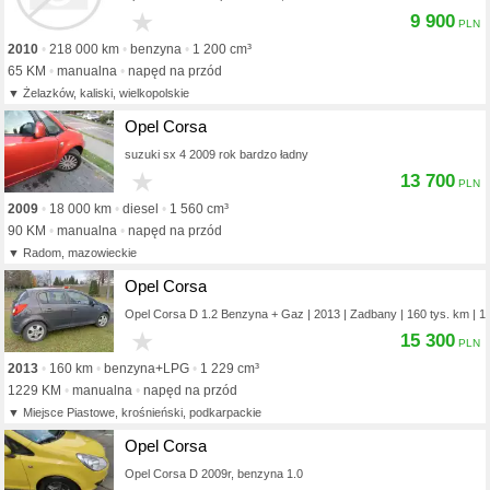
★
9 900
2010
218 000 km
benzyna
1 200 cm³
65 KM
manualna
napęd na przód
Żelazków, kaliski, wielkopolskie
Opel Corsa
suzuki sx 4 2009 rok bardzo ładny
★
13 700
2009
18 000 km
diesel
1 560 cm³
90 KM
manualna
napęd na przód
Radom, mazowieckie
Opel Corsa
Opel Corsa D 1.2 Benzyna + Gaz | 2013 | Zadbany | 160 tys. km | 1
★
15 300
2013
160 km
benzyna+LPG
1 229 cm³
1229 KM
manualna
napęd na przód
Miejsce Piastowe, krośnieński, podkarpackie
Opel Corsa
Opel Corsa D 2009r, benzyna 1.0