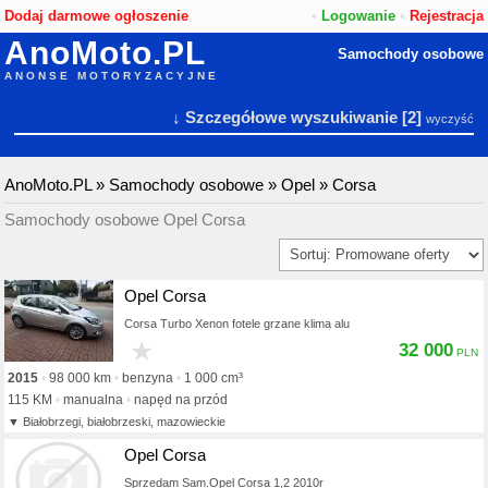
Dodaj darmowe ogłoszenie
•
Logowanie
•
Rejestracja
AnoMoto.PL
Samochody osobowe
ANONSE MOTORYZACYJNE
↓ Szczegółowe wyszukiwanie
[2]
wyczyść
AnoMoto.PL
»
Samochody osobowe
»
Opel
»
Corsa
Samochody osobowe Opel Corsa
Opel Corsa
Corsa Turbo Xenon fotele grzane klima alu
★
32 000
2015
98 000 km
benzyna
1 000 cm³
115 KM
manualna
napęd na przód
Białobrzegi, białobrzeski, mazowieckie
Opel Corsa
Sprzedam Sam.Opel Corsa 1,2 2010r