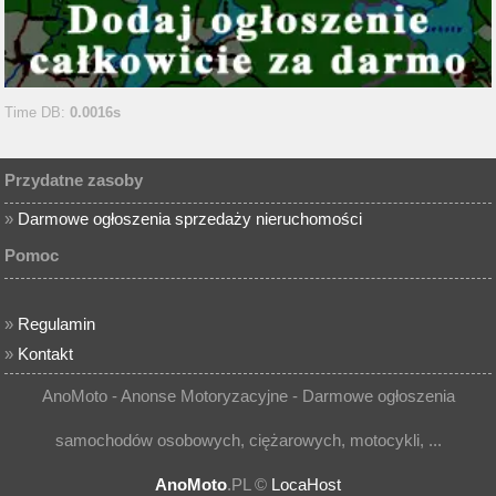
Time DB:
0.0016s
Przydatne zasoby
»
Darmowe ogłoszenia sprzedaży nieruchomości
Pomoc
»
Regulamin
»
Kontakt
AnoMoto - Anonse Motoryzacyjne - Darmowe ogłoszenia
samochodów osobowych, ciężarowych, motocykli, ...
AnoMoto
.PL ©
LocaHost