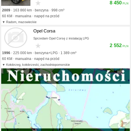
★
8 450
2009
163 860 km
benzyna
998 cm³
60 KM
manualna
napęd na przód
Radom, mazowieckie
Opel Corsa
Sprzedam Opel Corsę z instalacją LPG
★
2 552
1996
225 000 km
benzyna+LPG
1 389 cm³
60 KM
manualna
napęd na przód
Kołobrzeg, kołobrzeski, zachodniopomorskie