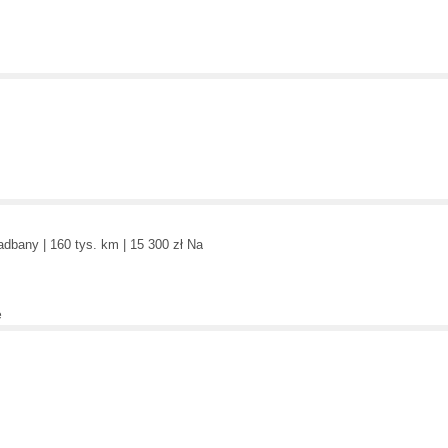
dbany | 160 tys. km | 15 300 zł Na
e