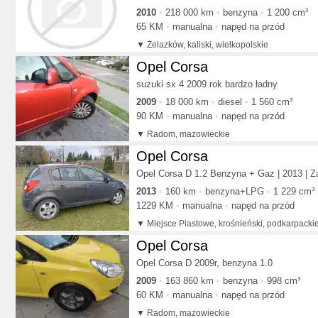
2010
218 000 km
benzyna
1 200 cm³
65 KM
manualna
napęd na przód
Żelazków, kaliski, wielkopolskie
Opel Corsa
suzuki sx 4 2009 rok bardzo ładny
2009
18 000 km
diesel
1 560 cm³
90 KM
manualna
napęd na przód
Radom, mazowieckie
Opel Corsa
Opel Corsa D 1.2 Benzyna + Gaz | 2013 | Za
2013
160 km
benzyna+LPG
1 229 cm³
1229 KM
manualna
napęd na przód
Miejsce Piastowe, krośnieński, podkarpacki
Opel Corsa
Opel Corsa D 2009r, benzyna 1.0
2009
163 860 km
benzyna
998 cm³
60 KM
manualna
napęd na przód
Radom, mazowieckie