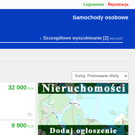
•
Logowanie
•
Rejestracja
Samochody osobowe
↓ Szczegółowe wyszukiwanie
[2]
wyczyść
32 000
★
9 900