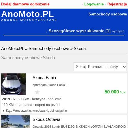
Dodaj darmowe ogłoszenie
•
Logowanie
•
Rejestracja
AnoMoto.PL
Samochody osobowe
ANONSE MOTORYZACYJNE
↓ Szczegółowe wyszukiwanie
[1]
wyczyść
AnoMoto.PL
»
Samochody osobowe
»
Skoda
Samochody osobowe Skoda
Skoda Fabia
sprzedam Skoda Fabia III
★
50 000
2019
61 608 km
benzyna
999 cm³
110 KM
manualna
napęd na przód
Kąty Wrocławskie, wrocławski, dolnośląskie
Skoda Octavia
Octavia 2016 kombi EU6 DSG BIXENON ŁOPATKI NAVI ANDRO