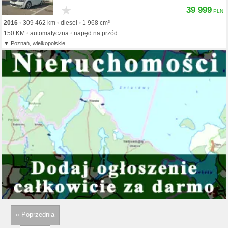
★
39 999
2016
309 462 km
diesel
1 968 cm³
150 KM
automatyczna
napęd na przód
Poznań, wielkopolskie
« Poprzednia