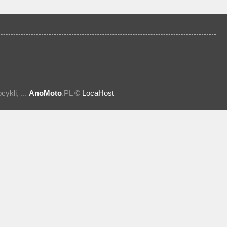
kli, ...
AnoMoto
.PL ©
LocaHost