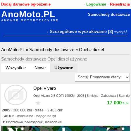
Dodaj darmowe ogłoszenie
•
Logowanie
•
Rejestracja
AnoMoto.PL
Samochody dostawcze
ANONSE MOTORYZACYJNE
↓ Szczegółowe wyszukiwanie
[3]
wyczyść
AnoMoto.PL
»
Samochody dostawcze
»
Opel
»
diesel
Samochody dostawcze Opel diesel używane
Wszystkie
Nowe
Używane
Opel Vivaro
Opel Vivaro 2.5 CDTI 148KM | 2005 | 5 miejsc | Zabudowa | Stan dob
★
17 000
2005
380 000 km
diesel
2 463 cm³
148 KM
manualna
napęd na tył
Binczarowa, nowosądecki, małopolskie