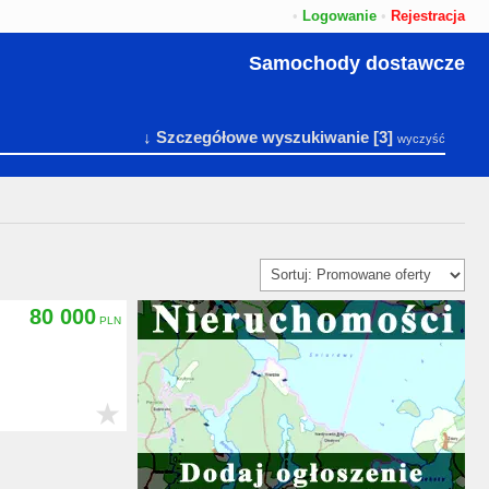
•
Logowanie
•
Rejestracja
Samochody dostawcze
↓ Szczegółowe wyszukiwanie
[3]
wyczyść
80 000
★