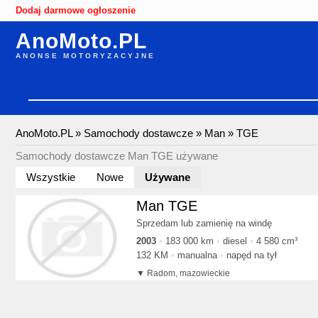
Dodaj darmowe ogłoszenie
AnoMoto.PL
ANONSE MOTORYZACYJNE
AnoMoto.PL
»
Samochody dostawcze
»
Man
»
TGE
Samochody dostawcze Man TGE używane
Wszystkie
Nowe
Używane
Man TGE
Sprzedam lub zamienię na windę
2003
183 000 km
diesel
4 580 cm³
132 KM
manualna
napęd na tył
Radom, mazowieckie