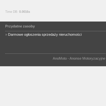
Time DB:
0.0016s
Przydatne zasoby
»
Darmowe ogłoszenia sprzedaży nieruchomości
AnoMoto - Anonse Motoryzacyjne 