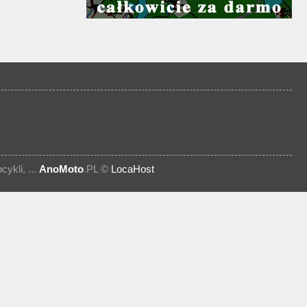
kli, ...
AnoMoto
.PL ©
LocaHost