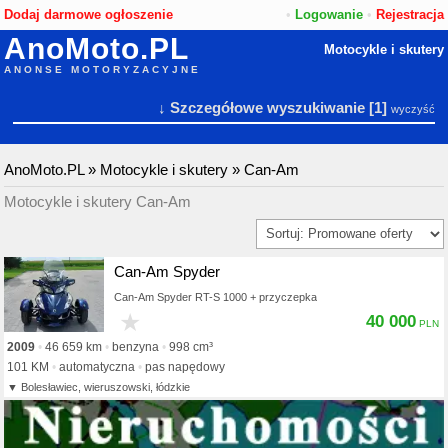
Dodaj darmowe ogłoszenie
•
Logowanie
•
Rejestracja
AnoMoto.PL
Motocykle i skutery
ANONSE MOTORYZACYJNE
↓ Szczegółowe wyszukiwanie
[1]
wyczyść
AnoMoto.PL
»
Motocykle i skutery
»
Can-Am
Motocykle i skutery Can-Am
Can-Am Spyder
Can-Am Spyder RT-S 1000 + przyczepka
★
40 000
2009
46 659 km
benzyna
998 cm³
101 KM
automatyczna
pas napędowy
Bolesławiec, wieruszowski, łódzkie