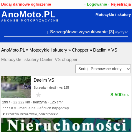
Dodaj darmowe ogłoszenie
•
Logowanie
•
Rejestracja
AnoMoto.PL
Motocykle i skutery
ANONSE MOTORYZACYJNE
↓ Szczegółowe wyszukiwanie
[3]
wyczyść
AnoMoto.PL
»
Motocykle i skutery
»
Chopper
»
Daelim
»
VS
Motocykle i skutery Daelim VS chopper
Daelim VS
Sprzedam dealim vs 125
★
8 500
1997
22 222 km
benzyna
125 cm³
7777 KM
manualna
łańcuch napędowy
Brzozów, brzozowski, podkarpackie