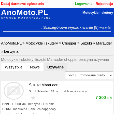
Dodaj darmowe ogłoszenie
•
Logowanie
•
Rejestracja
AnoMoto.PL
Motocykle i skutery
ANONSE MOTORYZACYJNE
↓ Szczegółowe wyszukiwanie
[5]
wyczyść
AnoMoto.PL
»
Motocykle i skutery
»
Chopper
»
Suzuki
»
Marauder
»
benzyna
Motocykle i skutery Suzuki Marauder chopper benzyna używane
Wszystkie
Nowe
Używane
Suzuki Marauder
Suzuki Maruder 125 bardzo dobrze utrzymany.
★
7 300
1999
11 000 km
benzyna
125 cm³
15 KM
manualna
łańcuch napędowy