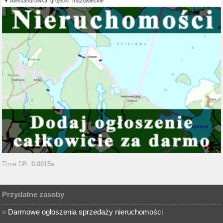
Aleksandrówka, grójecki, mazowieckie
Time DB:
0.0015s
Przydatne zasoby
»
Darmowe ogłoszenia sprzedaży nieruchomości