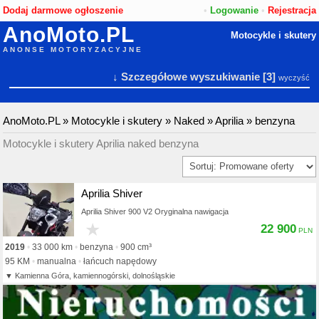
Dodaj darmowe ogłoszenie
•
Logowanie
•
Rejestracja
AnoMoto.PL
Motocykle i skutery
ANONSE MOTORYZACYJNE
↓ Szczegółowe wyszukiwanie
[3]
wyczyść
AnoMoto.PL
»
Motocykle i skutery
»
Naked
»
Aprilia
»
benzyna
Motocykle i skutery Aprilia naked benzyna
Aprilia Shiver
Aprilia Shiver 900 V2 Oryginalna nawigacja
★
22 900
2019
33 000 km
benzyna
900 cm³
95 KM
manualna
łańcuch napędowy
Kamienna Góra, kamiennogórski, dolnośląskie