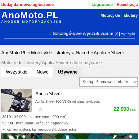
Dodaj darmowe ogłoszenie
•
Logowanie
•
Rejestracja
AnoMoto.PL
Motocykle i skutery
ANONSE MOTORYZACYJNE
↓ Szczegółowe wyszukiwanie
[4]
wyczyść
AnoMoto.PL
»
Motocykle i skutery
»
Naked
»
Aprilia
»
Shiver
Motocykle i skutery Aprilia Shiver naked używane
Wszystkie
Nowe
Używane
Aprilia Shiver
Aprilia Shiver 900 V2 Oryginalna nawigacja
★
22 900
2019
33 000 km
benzyna
900 cm³
95 KM
manualna
łańcuch napędowy
Kamienna Góra, kamiennogórski, dolnośląskie