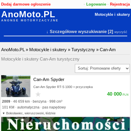
Dodaj darmowe ogłoszenie
•
Logowanie
•
Rejestracja
AnoMoto.PL
Motocykle i skutery
ANONSE MOTORYZACYJNE
↓ Szczegółowe wyszukiwanie
[2]
wyczyść
AnoMoto.PL
»
Motocykle i skutery
»
Turystyczny
»
Can-Am
Motocykle i skutery Can-Am turystyczny
Can-Am Spyder
Can-Am Spyder RT-S 1000 + przyczepka
★
40 000
2009
46 659 km
benzyna
998 cm³
101 KM
automatyczna
pas napędowy
Bolesławiec, wieruszowski, łódzkie