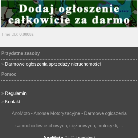
Time DB:
0.0008s
Przydatne zasoby
»
Darmowe ogłoszenia sprzedaży nieruchomości
Pomoc
»
Regulamin
»
Kontakt
AnoMoto - Anonse Motoryzacyjne - Darmowe ogłoszenia
samochodów osobowych, ciężarowych, motocykli, ...
AnoMoto
.PL ©
LocaHost