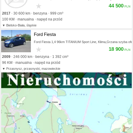
★
44 500
2017
30 600 km
benzyna
999 cm³
100 KM
manualna
napęd na przód
Bielsko-Biała, śląskie
Ford Fiesta
Ford Fiesta 1,4 96km TITANIUM Sport Line, Klima,Grzana szyba ofe
★
18 900
2009
246 000 km
benzyna
1 392 cm³
96 KM
manualna
napęd na przód
Przasnysz, przasnyski, mazowieckie