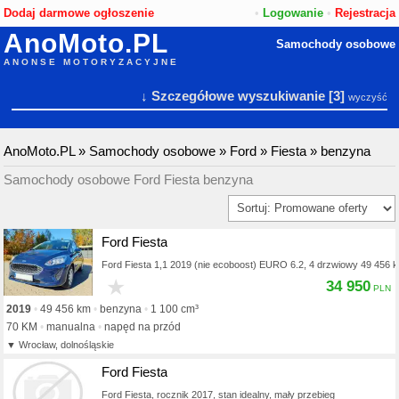
Dodaj darmowe ogłoszenie
•
Logowanie
•
Rejestracja
AnoMoto.PL
Samochody osobowe
ANONSE MOTORYZACYJNE
↓ Szczegółowe wyszukiwanie
[3]
wyczyść
AnoMoto.PL
»
Samochody osobowe
»
Ford
»
Fiesta
»
benzyna
Samochody osobowe Ford Fiesta benzyna
Ford Fiesta
Ford Fiesta 1,1 2019 (nie ecoboost) EURO 6.2, 4 drzwiowy 49 456 
★
34 950
2019
49 456 km
benzyna
1 100 cm³
70 KM
manualna
napęd na przód
Wrocław, dolnośląskie
Ford Fiesta
Ford Fiesta, rocznik 2017, stan idealny, mały przebieg