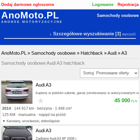
Dodaj darmowe ogłoszenie
•
Logowanie
•
Rejestracja
AnoMoto.PL
Samochody osobowe
ANONSE MOTORYZACYJNE
↓ Szczegółowe wyszukiwanie
[3]
wyczyść
AnoMoto.PL
»
Samochody osobowe
»
Hatchback
»
Audi
»
A3
Samochody osobowe Audi A3 hatchback
Audi A3
kupiony w polskim salonie, garaż,serwisowany w autoryzowanym se
★
45 000
2014
144 917 km
benzyna
1 498 cm³
125 KM
manualna
napęd na przód
Karwiany, wrocławski, dolnośląskie
Audi A3
Zadbane Audi A3 8P 2008 r.