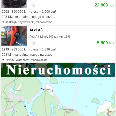
★
22 000
2008
390 000 km
diesel
2 000 cm³
105 KM
manualna
napęd na przód
Jastrząb, szydłowiecki, mazowieckie
Audi A3
Audi A3 1,9 tdi, 280 tys km, 1999
★
5 500
1999
283 000 km
diesel
1 896 cm³
90 KM
manualna
napęd na przód
Bielany, Warszawa, mazowieckie