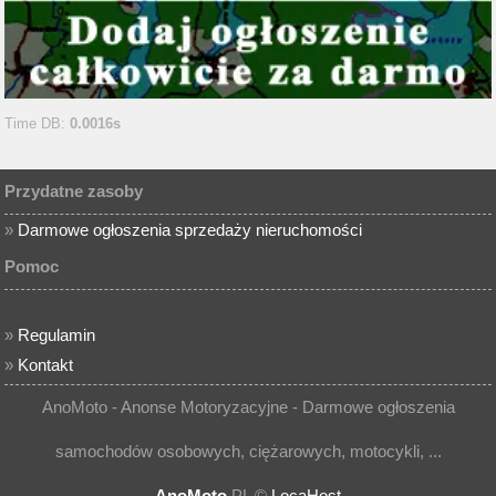
Time DB:
0.0016s
Przydatne zasoby
»
Darmowe ogłoszenia sprzedaży nieruchomości
Pomoc
»
Regulamin
»
Kontakt
AnoMoto - Anonse Motoryzacyjne - Darmowe ogłoszenia
samochodów osobowych, ciężarowych, motocykli, ...
AnoMoto
.PL ©
LocaHost