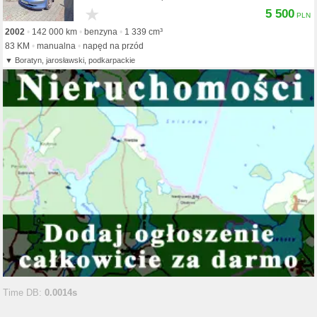
★
5 500
2002
142 000 km
benzyna
1 339 cm³
83 KM
manualna
napęd na przód
Boratyn, jarosławski, podkarpackie
Time DB:
0.0014s