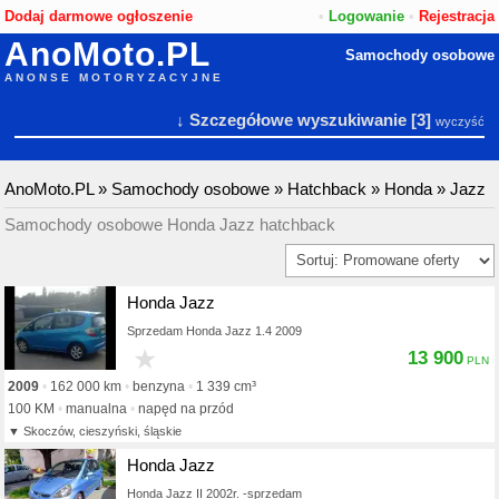
Dodaj darmowe ogłoszenie
•
Logowanie
•
Rejestracja
AnoMoto.PL
Samochody osobowe
ANONSE MOTORYZACYJNE
↓ Szczegółowe wyszukiwanie
[3]
wyczyść
AnoMoto.PL
»
Samochody osobowe
»
Hatchback
»
Honda
»
Jazz
Samochody osobowe Honda Jazz hatchback
Honda Jazz
Sprzedam Honda Jazz 1.4 2009
★
13 900
2009
162 000 km
benzyna
1 339 cm³
100 KM
manualna
napęd na przód
Skoczów, cieszyński, śląskie
Honda Jazz
Honda Jazz II 2002r. -sprzedam