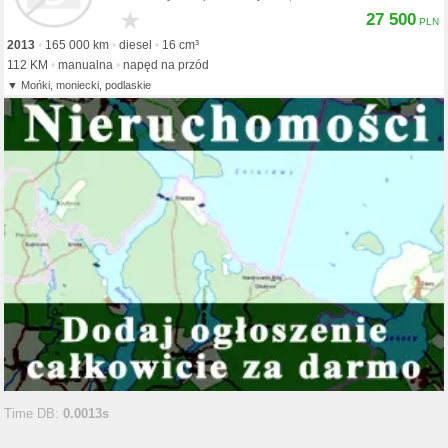
★
27 500
2013
165 000 km
diesel
16 cm³
112 KM
manualna
napęd na przód
Mońki, moniecki, podlaskie
Time DB:
0.0013s