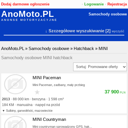
Dodaj darmowe ogłoszenie
•
Logowanie
•
Rejestracja
AnoMoto.PL
Samochody osobowe
ANONSE MOTORYZACYJNE
↓ Szczegółowe wyszukiwanie
[2]
wyczyść
AnoMoto.PL
»
Samochody osobowe
»
Hatchback
»
MINI
Samochody osobowe MINI hatchback
MINI Paceman
Mini Paceman, zadbany, mały przbieg
★
37 900
2013
88 000 km
benzyna
1 598 cm³
184 KM
manualna
napęd na przód
Sulbiny, garwoliński, mazowieckie
MINI Countryman
Mini countryman sprowadzony GPS, hak...