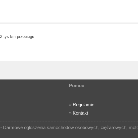
2 tys km przebiegu
Pomoc
»
Regulamin
»
Kontakt
- Darmowe ogłoszenia samochodów osobowych, ciężarowych, motocy