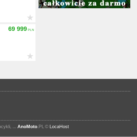
★
69 999
★
kli, ...
AnoMoto
.PL ©
LocaHost