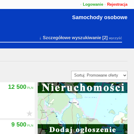
•
Logowanie
•
Rejestracja
Samochody osobowe
↓ Szczegółowe wyszukiwanie
[2]
wyczyść
12 500
★
9 500