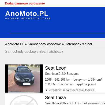
Dodaj darmowe ogłoszenie
AnoMoto.PL
ANONSE MOTORYZACYJNE
AnoMoto.PL
»
Samochody osobowe
»
Hatchback
»
Seat
Samochody osobowe Seat hatchback
Seat Leon
Seat leon 2 2.0 Benzyna
2006
241 167 km
benzyna
1 984 cm³
150 KM
manualna
napęd na przód
Przedbórz, radomszczański, łódzkie
Seat Ibiza
Seat Ibiza 2009 • 1.4 TDI • 3-drzwiowe • Bi