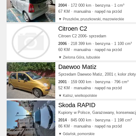
2004
172 000 km
benzyna
1 cm³
67 KM
manualna
napęd na przód
Pruszków, pruszkowski, mazowieckie
Citroen C2
Citroen C2 2006- sprzedam
2006
218 399 km
benzyna
1 100 cm³
60 KM
manualna
napęd na przód
Zielona Góra, lubuskie
Daewoo Matiz
Sprzedam Daewoo Matiz, 2001 r, kolor złoty
2001
159 000 km
benzyna
796 cm³
52 KM
manualna
napęd na przód
Kalisz, wielkopolskie
Skoda RAPID
Kupiony w Polsce, Garażowany, konserwacj
2014
845 000 km
benzyna
1 198 cm³
86 KM
manualna
napęd na przód
Gdańsk, pomorskie