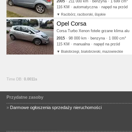
2005
211 000 km
benzyna
1 699 cm³
116 KM
automatyczna
napęd na przód
Racibórz, raciborski, śląskie
Opel Corsa
Corsa Turbo Xenon fotele grzane klima alu
2015
98 000 km
benzyna
1 000 cm³
115 KM
manualna
napęd na przód
Białobrzegi, białobrzeski, mazowieckie
Time DB:
0.0011s
Przydatne zasoby
»
Darmowe ogłoszenia sprzedaży nieruchomości