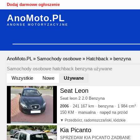
Dodaj darmowe ogłoszenie
AnoMoto.PL
ANONSE MOTORYZACYJNE
AnoMoto.PL
»
Samochody osobowe
»
Hatchback
»
benzyna
Samochody osobowe hatchback benzyna używane
Wszystkie
Nowe
Używane
Seat Leon
Seat leon 2 2.0 Benzyna
2006
241 167 km
benzyna
1 984 cm³
150 KM
manualna
napęd na przód
Przedbórz, radomszczański, łódzkie
Kia Picanto
SPRZEDAM KIA PICANTO ZADBANE