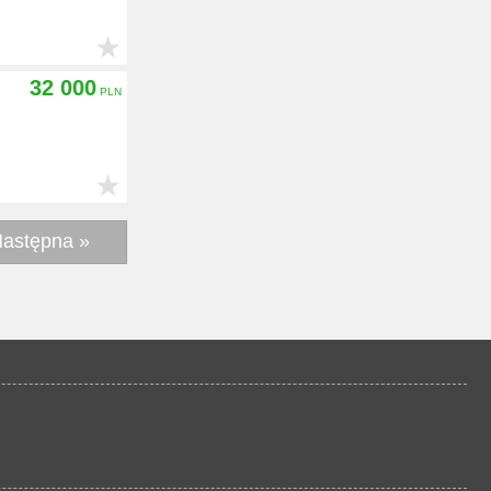
★
32 000
★
astępna »