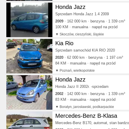
Honda Jazz
Sprzedam Honda Jazz 1.4 2009
2009
162 000 km
benzyna
1 339 cm³
100 KM
manualna
napęd na przód
Skoczów, cieszyński, śląskie
Kia Rio
Sprzedam samochód KIA RIO 2020
2020
62 000 km
benzyna
1 197 cm³
84 KM
manualna
napęd na przód
Poznań, wielkopolskie
Honda Jazz
Honda Jazz II 2002r. -sprzedam
2002
142 000 km
benzyna
1 339 cm³
83 KM
manualna
napęd na przód
Boratyn, jarosławski, podkarpackie
Mercedes-Benz B-Klasa
Mercedes-Benz B170, automat, stan bardzo