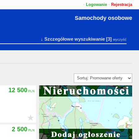
•
Logowanie
•
Rejestracja
Samochody osobowe
↓ Szczegółowe wyszukiwanie
[3]
wyczyść
12 500
★
2 500