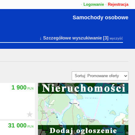
•
Logowanie
•
Rejestracja
Samochody osobowe
↓ Szczegółowe wyszukiwanie
[3]
wyczyść
1 900
★
31 000