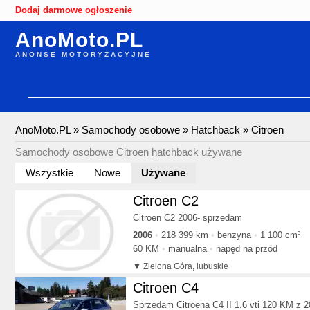
Dodaj darmowe ogłoszenie
AnoMoto.PL
ANONSE MOTORYZACYJNE
AnoMoto.PL
»
Samochody osobowe
»
Hatchback
»
Citroen
Samochody osobowe Citroen hatchback używane
Wszystkie
Nowe
Używane
Citroen C2
Citroen C2 2006- sprzedam
2006
218 399 km
benzyna
1 100 cm³
60 KM
manualna
napęd na przód
Zielona Góra, lubuskie
Citroen C4
Sprzedam Citroena C4 II 1.6 vti 120 KM z 2