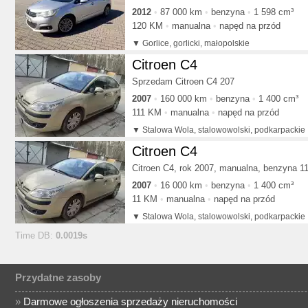
2012
87 000 km
benzyna
1 598 cm³
120 KM
manualna
napęd na przód
Gorlice, gorlicki, małopolskie
Citroen C4
Sprzedam Citroen C4 207
2007
160 000 km
benzyna
1 400 cm³
111 KM
manualna
napęd na przód
Stalowa Wola, stalowowolski, podkarpackie
Citroen C4
Citroen C4, rok 2007, manualna, benzyna 
2007
16 000 km
benzyna
1 400 cm³
11 KM
manualna
napęd na przód
Stalowa Wola, stalowowolski, podkarpackie
Time DB:
0.0019s
Przydatne zasoby
»
Darmowe ogłoszenia sprzedaży nieruchomości