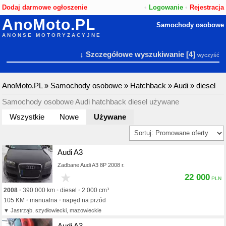
Dodaj darmowe ogłoszenie
•
Logowanie
•
Rejestracja
AnoMoto.PL
Samochody osobowe
ANONSE MOTORYZACYJNE
↓ Szczegółowe wyszukiwanie
[4]
wyczyść
AnoMoto.PL
»
Samochody osobowe
»
Hatchback
»
Audi
»
diesel
Samochody osobowe Audi hatchback diesel używane
Wszystkie
Nowe
Używane
Audi A3
Zadbane Audi A3 8P 2008 r.
★
22 000
2008
390 000 km
diesel
2 000 cm³
105 KM
manualna
napęd na przód
Jastrząb, szydłowiecki, mazowieckie
Audi A3