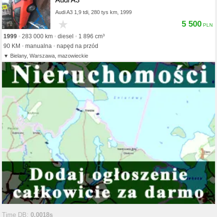
Audi A3 1,9 tdi, 280 tys km, 1999
★
5 500
1999
283 000 km
diesel
1 896 cm³
90 KM
manualna
napęd na przód
Bielany, Warszawa, mazowieckie
Time DB:
0.0018s