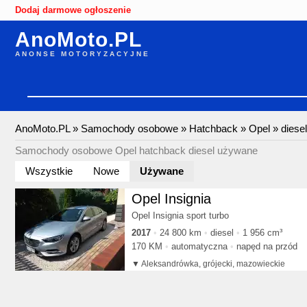
Dodaj darmowe ogłoszenie
AnoMoto.PL
ANONSE MOTORYZACYJNE
AnoMoto.PL
»
Samochody osobowe
»
Hatchback
»
Opel
»
diesel
Samochody osobowe Opel hatchback diesel używane
Wszystkie
Nowe
Używane
Opel Insignia
Opel Insignia sport turbo
2017
24 800 km
diesel
1 956 cm³
170 KM
automatyczna
napęd na przód
Aleksandrówka, grójecki, mazowieckie