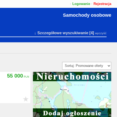
•
Logowanie
•
Rejestracja
Samochody osobowe
↓ Szczegółowe wyszukiwanie
[4]
wyczyść
55 000
★