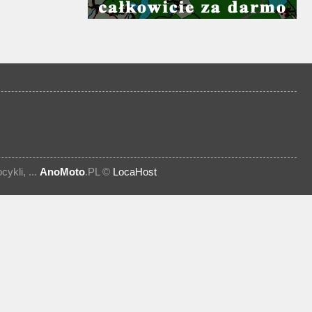
kli, ...
AnoMoto
.PL ©
LocaHost