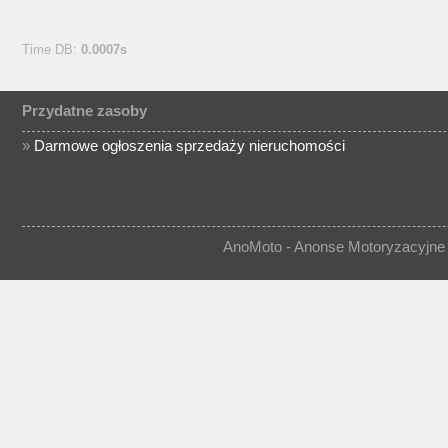
Time DB:
0.0007s
Przydatne zasoby
»
Darmowe ogłoszenia sprzedaży nieruchomości
AnoMoto - Anonse Motoryzacyjne 