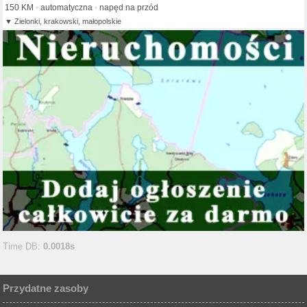
150 KM
automatyczna
napęd na przód
Zielonki, krakowski, małopolskie
Time DB:
0.0018s
Przydatne zasoby