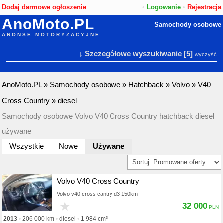
Dodaj darmowe ogłoszenie
•
Logowanie
•
Rejestracja
AnoMoto.PL
Samochody osobowe
ANONSE MOTORYZACYJNE
↓ Szczegółowe wyszukiwanie
[5]
wyczyść
AnoMoto.PL
»
Samochody osobowe
»
Hatchback
»
Volvo
»
V40
Cross Country
»
diesel
Samochody osobowe Volvo V40 Cross Country hatchback diesel
używane
Wszystkie
Nowe
Używane
Volvo V40 Cross Country
Volvo v40 cross cantry d3 150km
★
32 000
2013
206 000 km
diesel
1 984 cm³