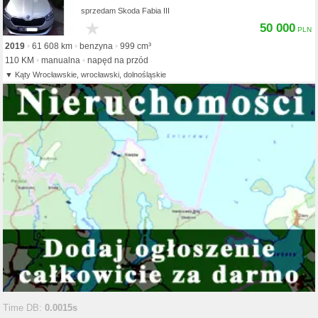
sprzedam Skoda Fabia III
★
50 000
2019
61 608 km
benzyna
999 cm³
110 KM
manualna
napęd na przód
Kąty Wrocławskie, wrocławski, dolnośląskie
Time DB:
0.0015s