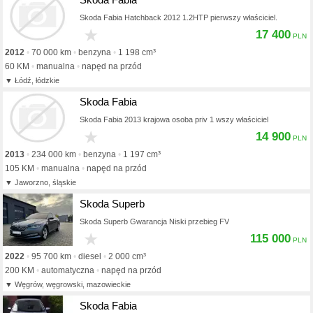
Skoda Fabia Hatchback 2012 1.2HTP pierwszy właściciel.
★
17 400
2012
70 000 km
benzyna
1 198 cm³
60 KM
manualna
napęd na przód
Łódź, łódzkie
Skoda Fabia
Skoda Fabia 2013 krajowa osoba priv 1 wszy właściciel
★
14 900
2013
234 000 km
benzyna
1 197 cm³
105 KM
manualna
napęd na przód
Jaworzno, śląskie
Skoda Superb
Skoda Superb Gwarancja Niski przebieg FV
★
115 000
2022
95 700 km
diesel
2 000 cm³
200 KM
automatyczna
napęd na przód
Węgrów, węgrowski, mazowieckie
Skoda Fabia