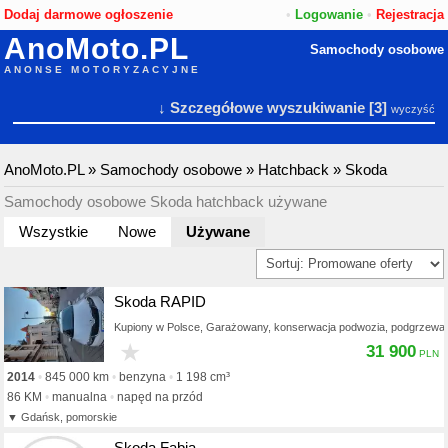
Dodaj darmowe ogłoszenie
•
Logowanie
•
Rejestracja
AnoMoto.PL
Samochody osobowe
ANONSE MOTORYZACYJNE
↓ Szczegółowe wyszukiwanie
[3]
wyczyść
AnoMoto.PL
»
Samochody osobowe
»
Hatchback
»
Skoda
Samochody osobowe Skoda hatchback używane
Wszystkie
Nowe
Używane
Skoda RAPID
Kupiony w Polsce, Garażowany, konserwacja podwozia, podgrzewan
★
31 900
2014
845 000 km
benzyna
1 198 cm³
86 KM
manualna
napęd na przód
Gdańsk, pomorskie
Skoda Fabia