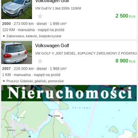
Volkswagen Golf
VW Golf IV 1.9tdi 2000r 110KM
★
2 500
2000
273 000 km
diesel
1 896 cm³
110 KM
manualna
napęd na przód
Zaborowice, kielecki, świętokrzyskie
Volkswagen Golf
VW GOLF V ,2007 DIESEL, KUPUJACY ZWOLNIONY Z PODATKU 
★
8 900
2007
226 000 km
diesel
1 968 cm³
1 KM
manualna
napęd na przód
Pruszcz Gdański, gdański, pomorskie