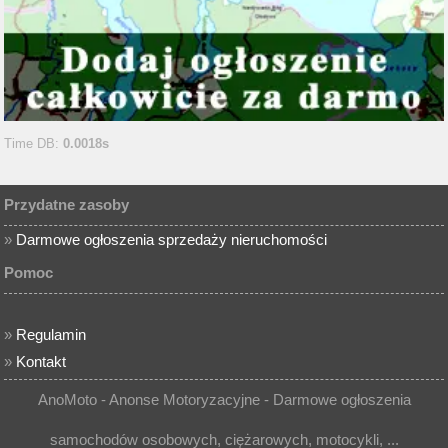
Time DB:
0.0018s
Przydatne zasoby
»
Darmowe ogłoszenia sprzedaży nieruchomości
Pomoc
»
Regulamin
»
Kontakt
AnoMoto - Anonse Motoryzacyjne - Darmowe ogłoszenia
samochodów osobowych, ciężarowych, motocykli, ...