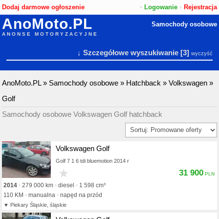
Dodaj darmowe ogłoszenie
•
Logowanie
•
Rejestracja
AnoMoto.PL
Samochody osobowe
ANONSE MOTORYZACYJNE
↓ Szczegółowe wyszukiwanie
[3]
wyczyść
AnoMoto.PL
»
Samochody osobowe
»
Hatchback
»
Volkswagen
»
Golf
Samochody osobowe Volkswagen Golf hatchback
Volkswagen Golf
Golf 7 1 6 tdi bluemotion 2014 r
★
31 900
2014
279 000 km
diesel
1 598 cm³
110 KM
manualna
napęd na przód
Piekary Śląskie, śląskie