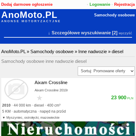
Dodaj darmowe ogłoszenie
•
Logowanie
•
Rejestracja
AnoMoto.PL
Samochody osobowe
ANONSE MOTORYZACYJNE
↓ Szczegółowe wyszukiwanie
[2]
wyczyść
AnoMoto.PL
»
Samochody osobowe
»
Inne nadwozie
»
diesel
Samochody osobowe inne nadwozie diesel
Aixam Crossline
Aixam Crossline 2010r
★
23 900
2010
44 000 km
diesel
400 cm³
5 KM
automatyczna
napęd na przód
Myszyniec, ostrołęcki, mazowieckie