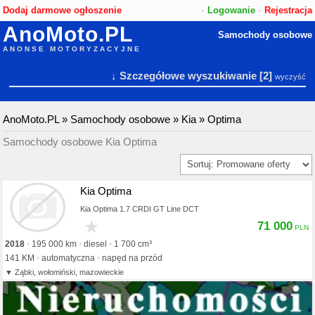
Dodaj darmowe ogłoszenie
•
Logowanie
•
Rejestracja
AnoMoto.PL
Samochody osobowe
ANONSE MOTORYZACYJNE
↓ Szczegółowe wyszukiwanie
[2]
wyczyść
AnoMoto.PL
»
Samochody osobowe
»
Kia
»
Optima
Samochody osobowe Kia Optima
Kia Optima
Kia Optima 1.7 CRDI GT Line DCT
★
71 000
2018
195 000 km
diesel
1 700 cm³
141 KM
automatyczna
napęd na przód
Ząbki, wołomiński, mazowieckie