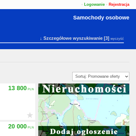
•
Logowanie
•
Rejestracja
Samochody osobowe
↓ Szczegółowe wyszukiwanie
[3]
wyczyść
13 800
★
20 000