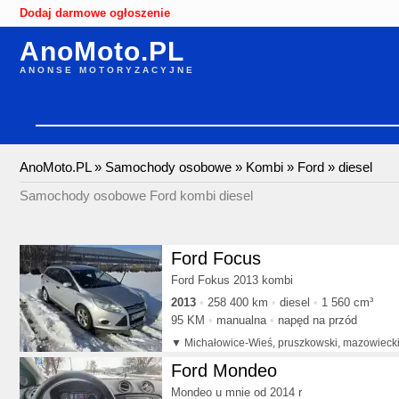
Dodaj darmowe ogłoszenie
AnoMoto.PL
ANONSE MOTORYZACYJNE
AnoMoto.PL
»
Samochody osobowe
»
Kombi
»
Ford
»
diesel
Samochody osobowe Ford kombi diesel
Ford Focus
Ford Fokus 2013 kombi
2013
258 400 km
diesel
1 560 cm³
95 KM
manualna
napęd na przód
Michałowice-Wieś, pruszkowski, mazowieck
Ford Mondeo
Mondeo u mnie od 2014 r