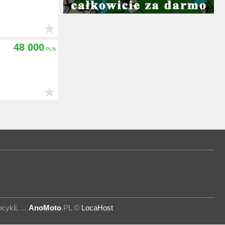
★
48 000
★
kli, ...
AnoMoto
.PL ©
LocaHost