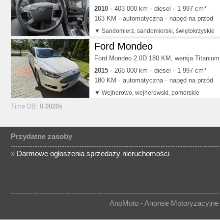
2010
403 000 km
diesel
1 997 cm³
163 KM
automatyczna
napęd na przód
Sandomierz, sandomierski, świętokrzyskie
Ford Mondeo
Ford Mondeo 2.0D 180 KM, wersja Titanium
2015
268 000 km
diesel
1 997 cm³
180 KM
automatyczna
napęd na przód
Wejherowo, wejherowski, pomorskie
Time DB:
0.0020s
Przydatne zasoby
»
Darmowe ogłoszenia sprzedaży nieruchomości
AnoMoto - Anonse Motoryzacyjne 