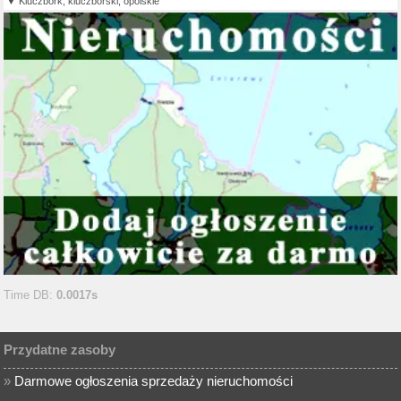
Kluczbork, kluczborski, opolskie
Time DB:
0.0017s
Przydatne zasoby
»
Darmowe ogłoszenia sprzedaży nieruchomości