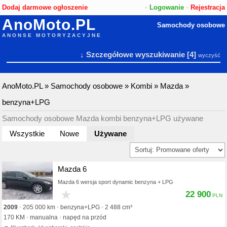
Dodaj darmowe ogłoszenie
•
Logowanie
•
Rejestracja
AnoMoto.PL
Samochody osobowe
ANONSE MOTORYZACYJNE
↓ Szczegółowe wyszukiwanie
[4]
wyczyść
AnoMoto.PL
»
Samochody osobowe
»
Kombi
»
Mazda
»
benzyna+LPG
Samochody osobowe Mazda kombi benzyna+LPG używane
Wszystkie
Nowe
Używane
Mazda 6
Mazda 6 wersja sport dynamic benzyna + LPG
★
22 900
2009
205 000 km
benzyna+LPG
2 488 cm³
170 KM
manualna
napęd na przód