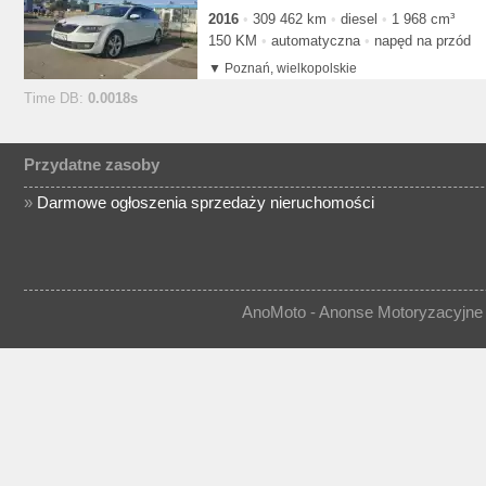
2016
309 462 km
diesel
1 968 cm³
150 KM
automatyczna
napęd na przód
Poznań, wielkopolskie
Time DB:
0.0018s
Przydatne zasoby
»
Darmowe ogłoszenia sprzedaży nieruchomości
AnoMoto - Anonse Motoryzacyjne 