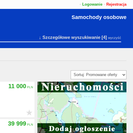
•
Logowanie
•
Rejestracja
Samochody osobowe
↓ Szczegółowe wyszukiwanie
[4]
wyczyść
11 000
★
39 999