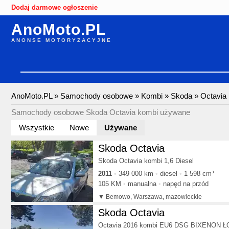
Dodaj darmowe ogłoszenie
AnoMoto.PL
ANONSE MOTORYZACYJNE
AnoMoto.PL
»
Samochody osobowe
»
Kombi
»
Skoda
»
Octavia
Samochody osobowe Skoda Octavia kombi używane
Wszystkie
Nowe
Używane
Skoda Octavia
Skoda Octavia kombi 1,6 Diesel
2011
349 000 km
diesel
1 598 cm³
105 KM
manualna
napęd na przód
Bemowo, Warszawa, mazowieckie
Skoda Octavia
Octavia 2016 kombi EU6 DSG BIXENON