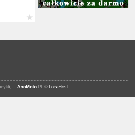
★
kli, ...
AnoMoto
.PL ©
LocaHost