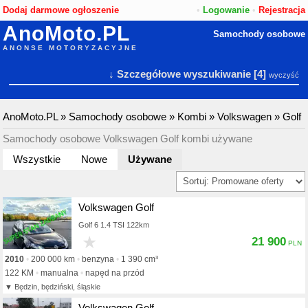
Dodaj darmowe ogłoszenie
•
Logowanie
•
Rejestracja
AnoMoto.PL
Samochody osobowe
ANONSE MOTORYZACYJNE
↓ Szczegółowe wyszukiwanie
[4]
wyczyść
AnoMoto.PL
»
Samochody osobowe
»
Kombi
»
Volkswagen
»
Golf
Samochody osobowe Volkswagen Golf kombi używane
Wszystkie
Nowe
Używane
Volkswagen Golf
Golf 6 1.4 TSI 122km
★
21 900
2010
200 000 km
benzyna
1 390 cm³
122 KM
manualna
napęd na przód
Będzin, będziński, śląskie
Volkswagen Golf