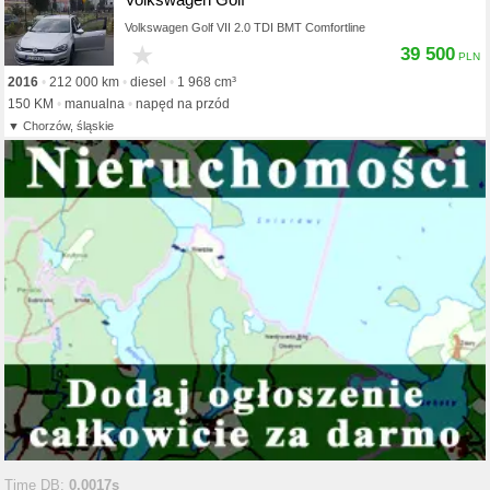
Volkswagen Golf VII 2.0 TDI BMT Comfortline
★
39 500
2016
212 000 km
diesel
1 968 cm³
150 KM
manualna
napęd na przód
Chorzów, śląskie
Time DB:
0.0017s