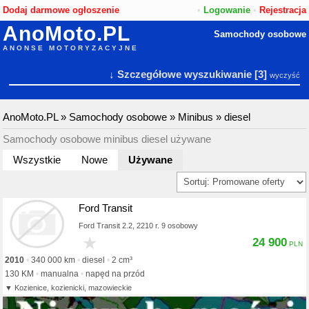
Dodaj darmowe ogłoszenie
•
Logowanie
•
Rejestracja
AnoMoto.PL
Samochody osobowe
ANONSE MOTORYZACYJNE
↓ Szczegółowe wyszukiwanie
[3]
wyczyść
AnoMoto.PL
»
Samochody osobowe
»
Minibus
»
diesel
Samochody osobowe minibus diesel używane
Wszystkie
Nowe
Używane
Ford Transit
Ford Transit 2.2, 2210 r. 9 osobowy
★
24 900
2010
340 000 km
diesel
2 cm³
130 KM
manualna
napęd na przód
Kozienice, kozienicki, mazowieckie