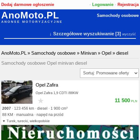
Dodaj darmowe ogłoszenie
•
Logowanie
•
Rejestracja
AnoMoto.PL
Samochody osobowe
ANONSE MOTORYZACYJNE
↓ Szczegółowe wyszukiwanie
[3]
wyczyść
AnoMoto.PL
»
Samochody osobowe
»
Minivan
»
Opel
»
diesel
Samochody osobowe Opel minivan diesel
Opel Zafira
Opel Zafira 1,9 CDTI /88KW
★
11 500
2007
123 456 km
diesel
1 900 cm³
88 KM
manualna
napęd na przód
Turek, turecki, wielkopolskie