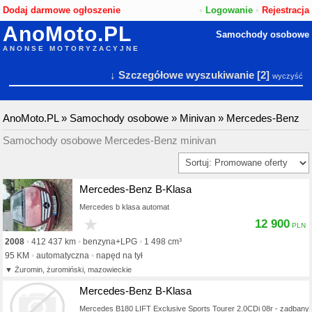
Dodaj darmowe ogłoszenie
•
Logowanie
•
Rejestracja
AnoMoto.PL
Samochody osobowe
ANONSE MOTORYZACYJNE
↓ Szczegółowe wyszukiwanie
[2]
wyczyść
AnoMoto.PL
»
Samochody osobowe
»
Minivan
»
Mercedes-Benz
Samochody osobowe Mercedes-Benz minivan
Mercedes-Benz B-Klasa
Mercedes b klasa automat
★
12 900
2008
412 437 km
benzyna+LPG
1 498 cm³
95 KM
automatyczna
napęd na tył
Żuromin, żuromiński, mazowieckie
Mercedes-Benz B-Klasa
Mercedes B180 LIFT Exclusive Sports Tourer 2.0CDi 08r - zadbany,