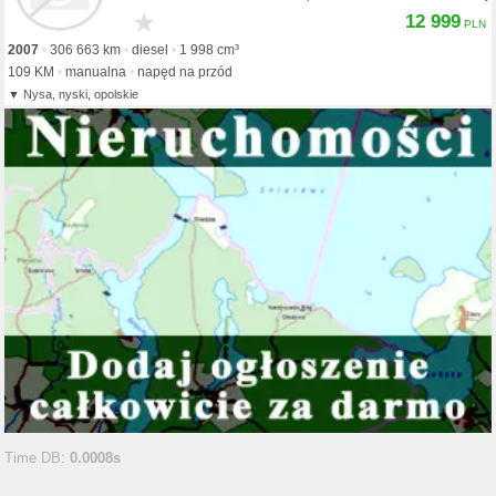
★
12 999
2007
306 663 km
diesel
1 998 cm³
109 KM
manualna
napęd na przód
Nysa, nyski, opolskie
Time DB:
0.0008s