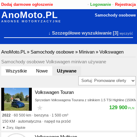
Dodaj darmowe ogłoszenie
•
Logowanie
•
Rejestracja
AnoMoto.PL
Samochody osobowe
ANONSE MOTORYZACYJNE
↓ Szczegółowe wyszukiwanie
[3]
wyczyść
AnoMoto.PL
»
Samochody osobowe
»
Minivan
»
Volkswagen
Samochody osobowe Volkswagen minivan używane
Wszystkie
Nowe
Używane
Volkswagen Touran
Sprzedam Volkswagena Tourana z silnikiem 1.5 TSI Highline (1
★
129 900
2022
60 500 km
benzyna
1 500 cm³
150 KM
automatyczna
napęd na przód
Żory, śląskie
Volkswagen Multivan