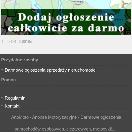
Time DB:
0.0010s
Przydatne zasoby
»
Darmowe ogłoszenia sprzedaży nieruchomości
Pomoc
»
Regulamin
»
Kontakt
AnoMoto - Anonse Motoryzacyjne - Darmowe ogłoszenia
samochodów osobowych, ciężarowych, motocykli, ...