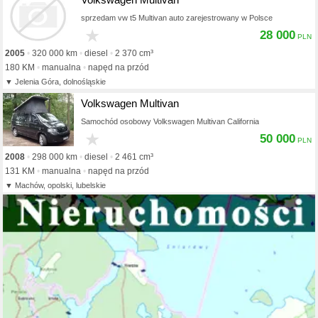
sprzedam vw t5 Multivan auto zarejestrowany w Polsce
★
28 000
2005
320 000 km
diesel
2 370 cm³
180 KM
manualna
napęd na przód
Jelenia Góra, dolnośląskie
Volkswagen Multivan
Samochód osobowy Volkswagen Multivan California
★
50 000
2008
298 000 km
diesel
2 461 cm³
131 KM
manualna
napęd na przód
Machów, opolski, lubelskie