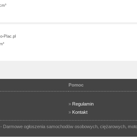
 cm³
o-Plac.pl
cm³
Pomoc
»
Regulamin
»
Kontakt
- Darmowe ogłoszenia samochodów osobowych, ciężarowych, motocy