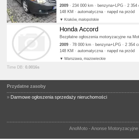
2009
234 000 km
benzyna+LPG
2 354
148 KM
automatyczna
napęd na przód
Kraków, małopolskie
Honda Accord
Bezpłatne ogłoszenia motoryzacyjne na Mot
2009
78 000 km
benzyna+LPG
2 354 
148 KM
automatyczna
napęd na przód
Warszawa, mazowieckie
Time DB:
0.0016s
Przydatne zasoby
»
Darmowe ogłoszenia sprzedaży nieruchomości
AnoMoto - Anonse Motoryzacyjne 