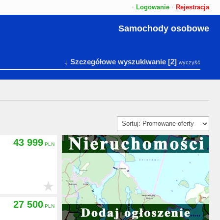
•
Logowanie
•
Rejestracja
Samochody osobowe
↓ Szczegółowe wyszukiwanie
[2]
wyczyść
43 999
★
27 500