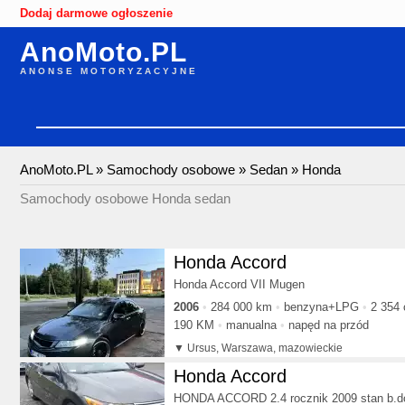
Dodaj darmowe ogłoszenie
AnoMoto.PL
ANONSE MOTORYZACYJNE
AnoMoto.PL
»
Samochody osobowe
»
Sedan
»
Honda
Samochody osobowe Honda sedan
Honda Accord
Honda Accord VII Mugen
2006
284 000 km
benzyna+LPG
2 354
190 KM
manualna
napęd na przód
Ursus, Warszawa, mazowieckie
Honda Accord
HONDA ACCORD 2.4 rocznik 2009 stan b.d