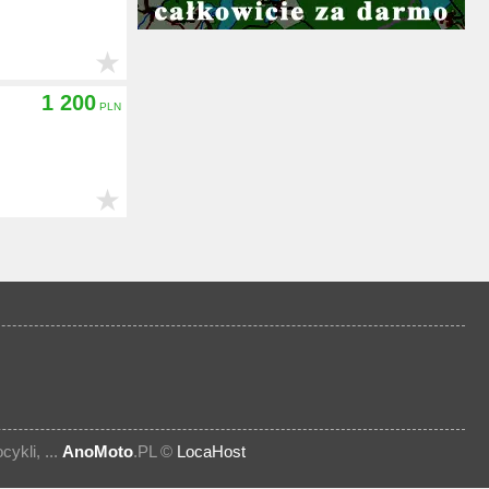
★
1 200
★
kli, ...
AnoMoto
.PL ©
LocaHost