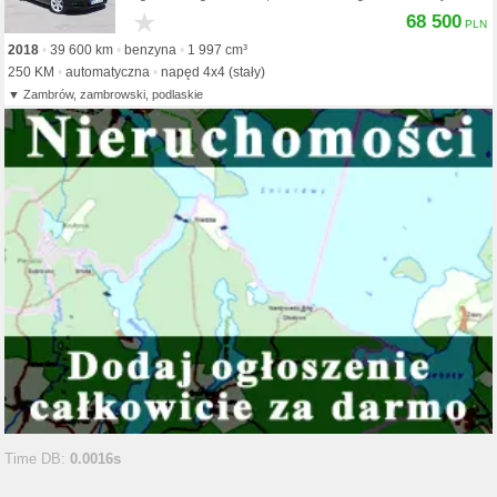
★
68 500
2018
39 600 km
benzyna
1 997 cm³
250 KM
automatyczna
napęd 4x4 (stały)
Zambrów, zambrowski, podlaskie
Time DB:
0.0016s