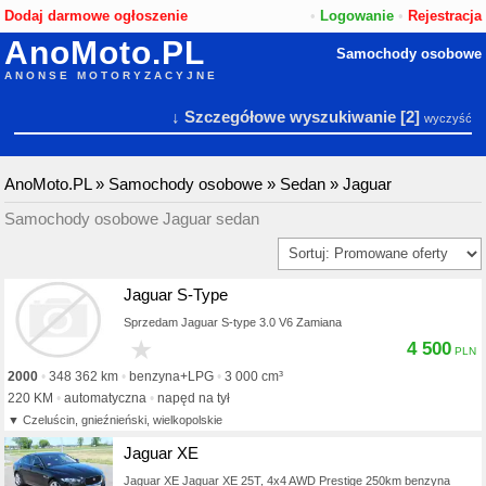
Dodaj darmowe ogłoszenie
•
Logowanie
•
Rejestracja
AnoMoto.PL
Samochody osobowe
ANONSE MOTORYZACYJNE
↓ Szczegółowe wyszukiwanie
[2]
wyczyść
AnoMoto.PL
»
Samochody osobowe
»
Sedan
»
Jaguar
Samochody osobowe Jaguar sedan
Jaguar S-Type
Sprzedam Jaguar S-type 3.0 V6 Zamiana
★
4 500
2000
348 362 km
benzyna+LPG
3 000 cm³
220 KM
automatyczna
napęd na tył
Czeluścin, gnieźnieński, wielkopolskie
Jaguar XE
Jaguar XE Jaguar XE 25T, 4x4 AWD Prestige 250km benzyna