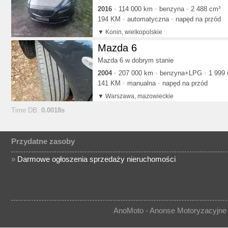
2016
114 000 km
benzyna
2 488 cm³
194 KM
automatyczna
napęd na przód
Konin, wielkopolskie
Mazda 6
Mazda 6 w dobrym stanie
2004
207 000 km
benzyna+LPG
1 999
141 KM
manualna
napęd na przód
Warszawa, mazowieckie
Time DB:
0.0018s
Przydatne zasoby
»
Darmowe ogłoszenia sprzedaży nieruchomości
AnoMoto - Anonse Motoryzacyjne 