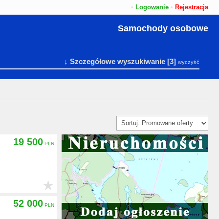
•
Logowanie
•
Rejestracja
Samochody osobowe
↓ Szczegółowe wyszukiwanie
[3]
wyczyść
19 500
★
52 000