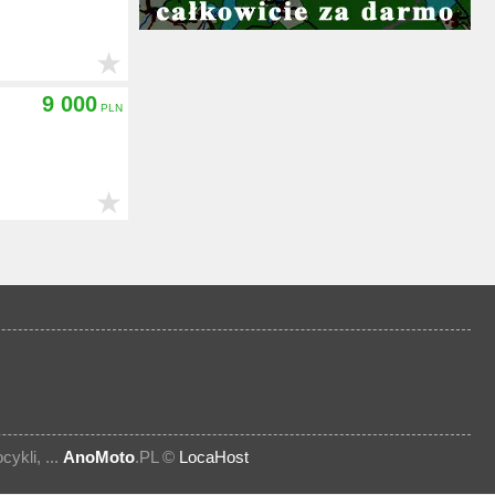
★
9 000
★
kli, ...
AnoMoto
.PL ©
LocaHost