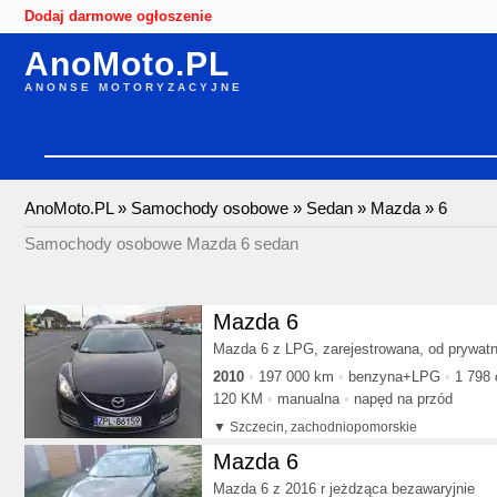
Dodaj darmowe ogłoszenie
AnoMoto.PL
ANONSE MOTORYZACYJNE
AnoMoto.PL
»
Samochody osobowe
»
Sedan
»
Mazda
»
6
Samochody osobowe Mazda 6 sedan
Mazda 6
Mazda 6 z LPG, zarejestrowana, od prywatn
2010
197 000 km
benzyna+LPG
1 798
120 KM
manualna
napęd na przód
Szczecin, zachodniopomorskie
Mazda 6
Mazda 6 z 2016 r jeżdząca bezawaryjnie