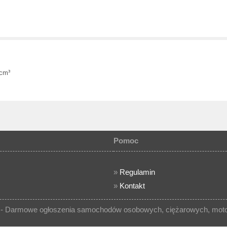
 cm³
Pomoc
»
Regulamin
»
Kontakt
- Darmowe ogłoszenia samochodów osobowych, ciężarowych, motocy