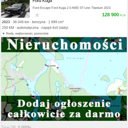
Ford Kuga
Ford Escape Ford Kuga 2.0 AWD ST-Line Titanium 2023
★
128 900
2023
36 046 km
benzyna
1 999 cm³
250 KM
automatyczna
napęd 4x4 (stały)
Reda, wejherowski, pomorskie
Time DB:
0.0009s