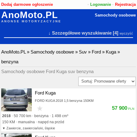
Dodaj darmowe ogłoszenie
•
Logowanie
•
Rejestracja
AnoMoto.PL
Samochody osobowe
ANONSE MOTORYZACYJNE
↓ Szczegółowe wyszukiwanie
[4]
wyczyść
AnoMoto.PL
»
Samochody osobowe
»
Suv
»
Ford
»
Kuga
»
benzyna
Samochody osobowe Ford Kuga suv benzyna
Ford Kuga
FORD KUGA 2018 1,5 benzyna 150KM
★
57 900
2018
50 700 km
benzyna
1 498 cm³
150 KM
manualna
napęd na przód
Zawiercie, zawierciański, śląskie